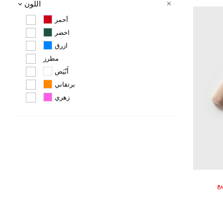
اللون
أحمر
اخضر
ازرق
مطرز
أَبْيَض
برتقاني
زهري
ع