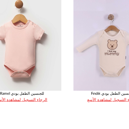
 المصنع . يمكنك العثور على أجود أنواع الألبسة و بأفضل الأسعار على موقعنا الإلكتروني
صناعة البسمة و الضحكة على وجوه أطفالكم و أولادكم , لجعل عا
F للجنسين الطفل بودي
Ramel للجنسين الطفل بودي
 التسجيل لمشاهدة الأسع
الرجاء التسجيل لمشاهدة الأس
العمر
القياس
العمر
القياس
50
62
68
74
80
62
68
74
80
1
1
1
1
1
1
1
1
1