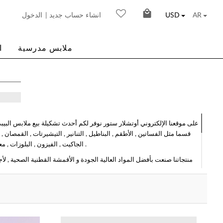
AR
USD
| انشاء حساب جديد
الدخول
ملابس مدرسية
ا
على موقعنا الإلكتروني أوتشلار ستور نوفر لكم أحدث تشكيلة بيع ملابس البيبي 
قسما مثل الفساتين , الأطقم , البناطيل , التنانير , التيشيرتات , القمصان , ا
الجاكيت , الفيزون , البلوزات , معاطف , المناشف , البرانص , البنتاكورات , و ألبسة الأطفال حديثي الولادة من عمر ال 0 إلى ال 14 سنة .
منتجاتنا صنعت بأفضل المواد العالية الجودة و الأقمشة القطنية الصحية , ل
كل يوم نقوم بإضافة المئات من الملابس و الموديلات الجديدة على موقعنا ال
مباشر
نقوم بعرض منتجاتنا من ملابس و إكسسوارات البيبي و الأولاد و البنات في بناء 