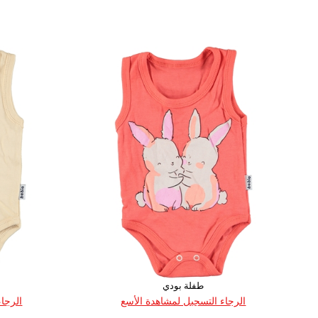
العمر
القياس
80
50
62
68
74
80
1
1
1
1
1
1
طفلة بودي
الرجاء التسجيل لمشاهدة الأسع
الرجاء