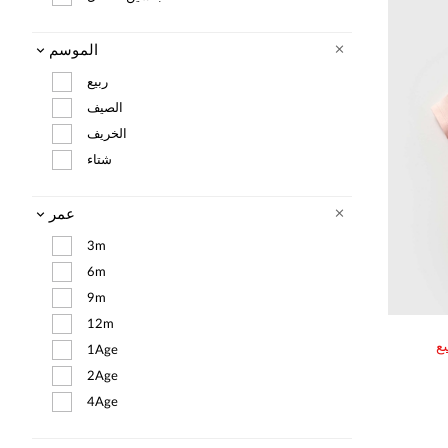
 . رؤيتنا : ((
ئلتكم سعيدة ))
الموسم
ربيع
الصيف
الخريف
شتاء
عمر
3m
6m
9m
12m
ع
1Age
2Age
4Age