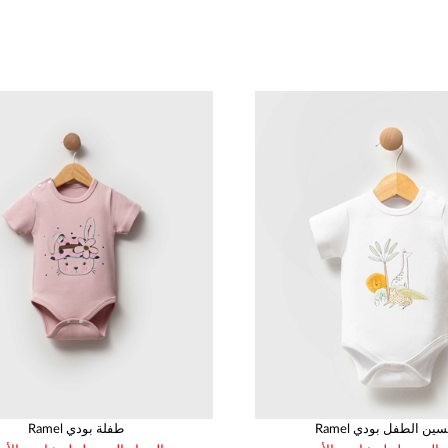
العمر
القياس
العمر
القياس
62
68
74
80
86
62
68
74
80
1
1
1
1
1
1
1
1
1
 للجنسين الطفل بودي
Ramel طفلة بودي