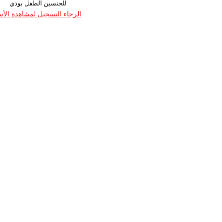
للجنسين الطفل بودي
الرجاء التسجيل لمشاهدة الأس
العمر
القياس
62
68
74
80
86
1
1
1
1
1