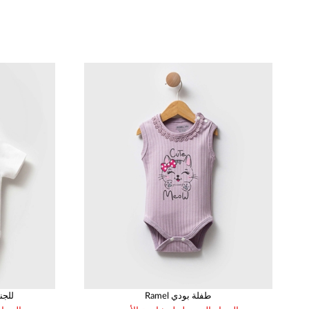
العمر
القياس
86
62
68
74
80
86
1
1
1
1
1
1
Ramel طفلة بودي
Ramel