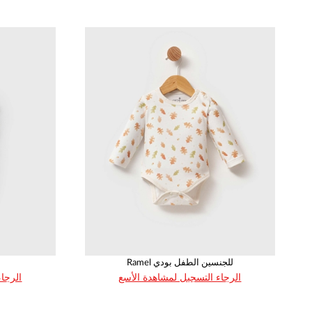
80
50
62
68
74
86
1
1
1
1
1
1
Ramel للجنسين الطفل بودي
الرجاء التسجيل لمشاهدة الأسع
الرجاء