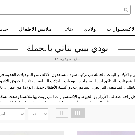
لاكسسوارات
ولادي
بناتي
ملابس الاطفال
حديث
بودي بيبي بناتي بالجملة
سلع متوفرة
16
و الأولاد و البنات بالجملة في تركيا , سوف تشاهدون الآلالف من الموديلات الحديثة في 
لشورتات , البنتاكورات , البيجامات , البوديات , البدلات الرياضية , بدلات الخروج , الأفرو
أجل راحة أطفالنا . الأزرار , و الخيوط و الإكسسوارات التي زينت بها ملابسنا وضعت بش
الأطفال و رفاهيتهم . أنتم و عملائكم تستطيعون الإعتماد علينا بكل ثقة لإلباس أطفالكم .
إلكتروني حتى تتمكن من استخدام موقعنا الإلكتروني لبيع ملابس الأطفال و البيبي بالج
 . جميع منتجاتنا صنعت في تركيا . هدفنا هو إرضاء زبائننا الكرام 100 % أوتشلار تكستيل أكبر مورد جملة لملابس الأطفال و البيبي , و الإكسسوارات 
مكون من خمس طوابق في منطقة لالالي . بالإضافة لدينا أكبر بوابة للتجارة الإلكترونية