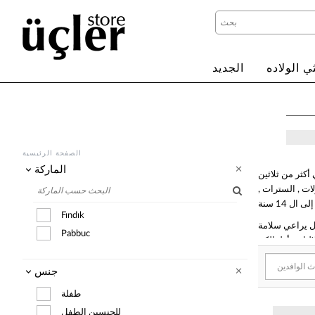
ي الولاده
الجديد
الصفحة الرئيسية
الماركة
أكثر من ثلاثين
لات , السترات ,
Fındık
كل يراعي سلامة
Pabbuc
ملة مثل كتالوج
جنس
في اسطنبول , لالالي . منذ
أكثر 20 عام .
طفلة
للجنسين الطفل
 في تركيا خاصة