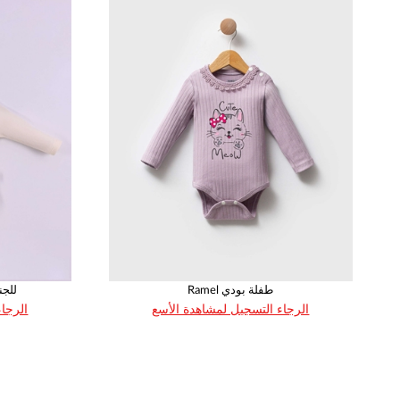
بملابس الأطفال . و جميع الأسعار الموجودة على الموقع هي أسعار جملة و بسعر
مهمتنا : (( الباس أطفالكم أجود أنواع الألبسة العصرية و المريحة و الصحية , و في ذات الوقت نولي اهتمامنا لعملائنا الكرام لنمو أعمالهم و ازدهار تجارتهم .
Ramel طفلة بودي
ındık
الرجاء التسجيل لمشاهدة الأسع
الرجاء
العمر
القياس
86
50
62
68
74
80
1
1
1
1
1
1