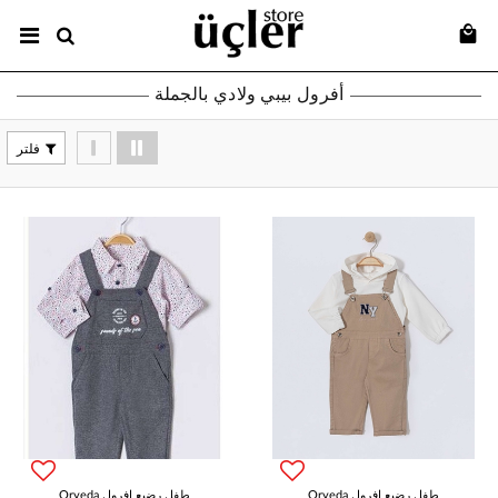
أفرول بيبي ولادي بالجملة
فلتر
Oryeda طفل رضيع افرول
Oryeda طفل رضيع افرول