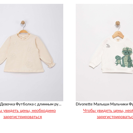
1
1
1
1
1
1
1
1
Divonette Девочка Футболка с длинным рукавом
ы увидеть цены, необходимо
Чтобы увидеть цены, не
зарегистрироваться
зарегистрировать
Рост
Возраст
Рост
Возраст