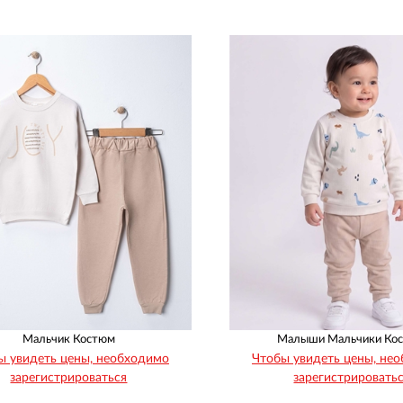
92
98
104
110
68
74
86
92
1
1
1
1
1
1
1
1
Мальчик Костюм
Малыши Мальчики Ко
ы увидеть цены, необходимо
Чтобы увидеть цены, не
зарегистрироваться
зарегистрировать