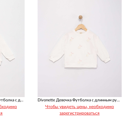
можете с уверенностью надевать одежду на ребенка.
гли использовать наш оптовый сайт для детей как каталог
ть клиентов на 100% Üçler Textile - крупнейший оптовый поставщик
аденцев, мальчиков и девочек для наших клиентов в нашем 5-
л электронной коммерции в Турции . И наша цена на нашем сайте -
www.uclerstore.com
у , одновременно обращая внимание на наших деловых партнеров ,
Divonette Малыши Мальчики Футболка с длинным рукавом
Divonette Девочка Футболка с длинным рукавом
обходимо
Чтобы увидеть цены, необходимо
ся
зарегистрироваться
Рост
Возраст
92
98
104
110