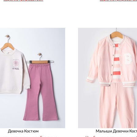
Рост
Возраст
Рост
Возраст
68
74
80
86
68
74
80
86
1
1
1
1
1
1
1
1
Девочка Костюм
Малыши Девочки Кос