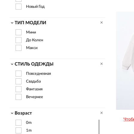
Bobo-Lizyy
Новый Год
Bulşen
Bushra
ТИП МОДЕЛИ
Büşra
Мини
Calamita
До Колен
Canısı
Макси
Canöz
Canwin
СТИЛЬ ОДЕЖДЫ
Carrıno
Повседневная
Cemilino
Свадьба
Cemix
Фантазия
Chippichuppo
Вечернее
Cicisi
Cinola
Возраст
Ckt
Чтоб
0m
Cuento
1m
Çılgın