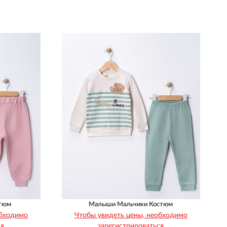
Рост
Возраст
68
74
80
86
1
1
1
1
тюм
Малыши Мальчики Костюм
обходимо
Чтобы увидеть цены, необходимо
ся
зарегистрироваться