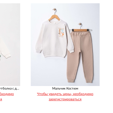
1
1
1
1
Divonette Малыши Мальчики Футболка с длинным рукавом
Мальчик Костюм
обходимо
Чтобы увидеть цены, необходимо
ся
зарегистрироваться
Рост
Возраст