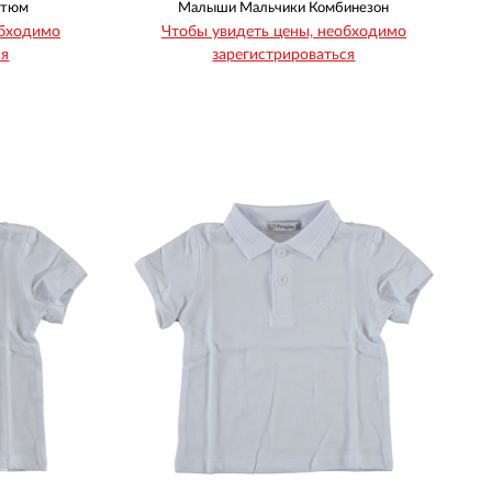
стюм
Малыши Мальчики Комбинезон
обходимо
Чтобы увидеть цены, необходимо
ся
зарегистрироваться
Рост
Возраст
68
74
80
1
1
1