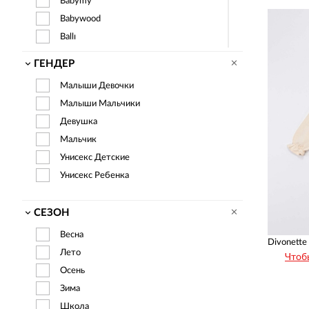
Майка
Babymy
Шапка
Babywood
Носки
Ballı
Пинетки
Bay Figo
ГЕНДЕР
Банное полотенце
Bbx
Малыши Девочки
Халат
Bebays
Малыши Мальчики
Одеяло
Bebecix
Девушка
Переносна́я Колыбе́ль
Bebemania
Мальчик
Свитер
Bebessi
Унисекс Детские
Сарафан
Bebikan
Унисекс Ребенка
Beren
Bestido
СЕЗОН
Bimbalo Baby
Bimbo
Весна
Blue Armi
Лето
Чтоб
Blueland
Осень
Blue-Ray
Зима
Bobito
Школа