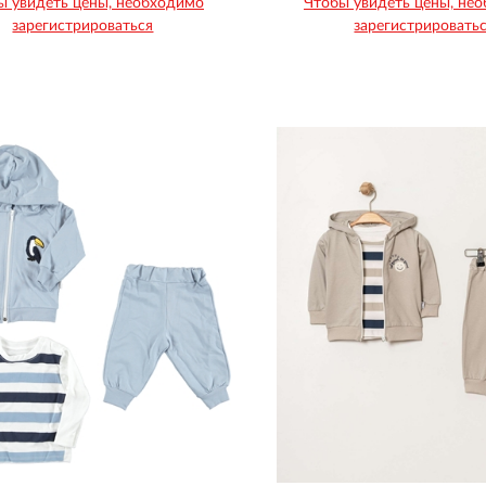
ы увидеть цены, необходимо
Чтобы увидеть цены, не
зарегистрироваться
зарегистрировать
Рост
Возраст
Рост
Возраст
92
98
104
110
74
80
86
1
1
1
1
1
1
1