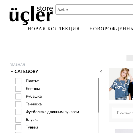
НОВАЯ КОЛЛЕКЦИЯ
НОВОРОЖДЕНН
ГЛАВНАЯ
CATEGORY
Платье
Костюм
Рубашка
Тенниска
На www.ucler
Футболка с длинным рукавом
категориями ,
толстовка , к
Блузка
Туника
Наша продукц