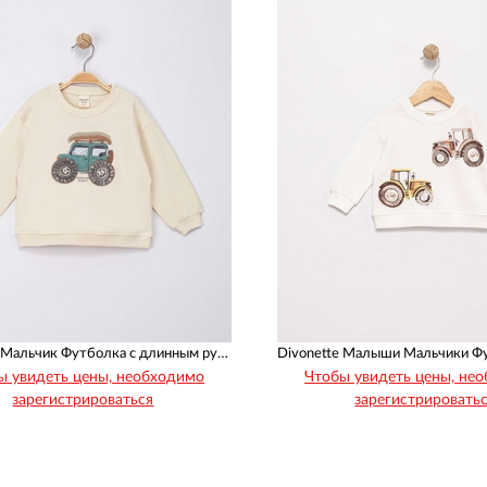
 используются в безопасности и благополучия детей . Вы и ваши клиенты 
мы добавляем сотни новых моделей одежды на наш веб-сайт , чтобы вы мо
которую мы продаем, производится в Турции. Наша цель - удовлетвореннос
ды и аксессуаров в Стамбуле, Лалели . поскольку более 20 лет .
ем огромный ассортимент, который включает одежду и аксессуары для мл
ии , расположенном в Лалели . У нас также есть крупнейший онлайн-порта
 . Вы можете найти лучшее качество детской одежды по лучшей цене , на 
 : « Улыбающиеся дети и счастливая семья »
: одеть детей в высококачественную , модную , удобную и здоровую одежд
ть свой бизнес .
Divonette Мальчик Футболка с длинным рукавом
ы увидеть цены, необходимо
Чтобы увидеть цены, не
зарегистрироваться
зарегистрировать
Рост
Возраст
Рост
Возраст
92
98
104
110
68
74
86
92