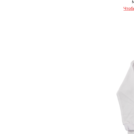
Lowliva
Чтоб
Lupita
Lussy
Mago
Mandarino
Marry Rose
Mc Juniors
Mıdırık
Mia&Mia
Midilli
Minia
Minice
Minika
Minisi
Minisigold
Miniworld
Misimosi