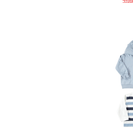
Чтоб
Jollypop
Joykeeper
Jukids
Kangaroo
Kfm
Kidsorella
Kity&Mity
Kivi
Krms Sport
Laila
Lamond
Leylek
Lilax
Lilitop
Lina
Lorinda
Love&Love
Lovetti