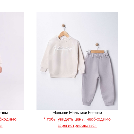
92
98
104
110
1
1
1
1
стюм
Малыши Мальчики Костюм
обходимо
Чтобы увидеть цены, необходимо
ся
зарегистрироваться