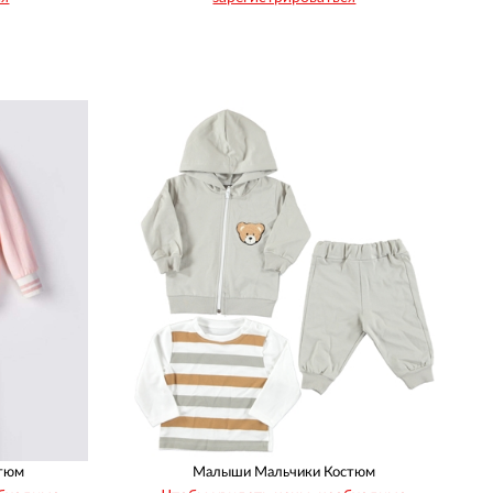
Рост
Возраст
68
74
80
86
1
1
1
1
тюм
Малыши Мальчики Костюм