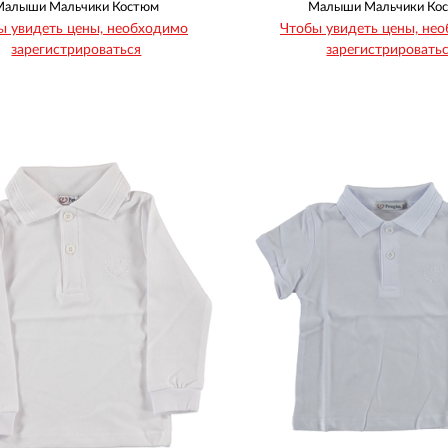
Малыши Мальчики Костюм
Малыши Мальчики Ко
ы увидеть цены, необходимо
Чтобы увидеть цены, не
зарегистрироваться
зарегистрировать
Рост
Возраст
Рост
Возраст
74
80
86
74
80
86
1
1
1
1
1
1