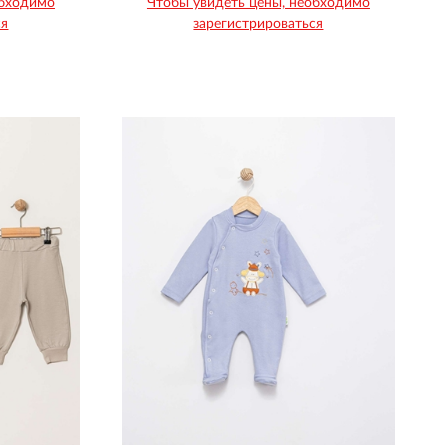
обходимо
Чтобы увидеть цены, необходимо
ся
зарегистрироваться
Рост
Возраст
74
80
86
1
1
1