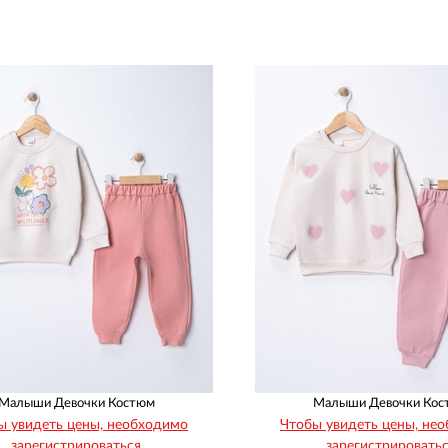
Рост
Возраст
Рост
Возраст
92
98
104
110
68
74
80
86
1
1
1
1
1
1
1
1
Малыши Девочки Костюм
Малыши Девочки Кос
ы увидеть цены, необходимо
Чтобы увидеть цены, не
зарегистрироваться
зарегистрировать